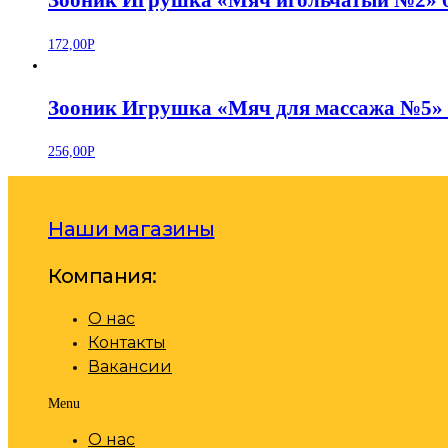
Зооник Игрушка «Мяч игольчатый №2» 
172,00
Р
Зооник Игрушка «Мяч для массажа №5» 
256,00
Р
Наши магазины
Компания:
О нас
Контакты
Вакансии
Menu
О нас