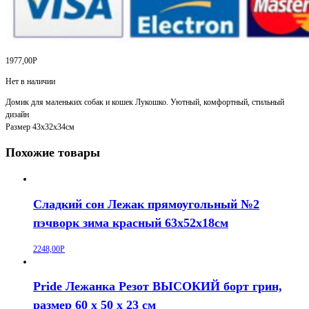
1977,00
Р
Нет в наличии
Домик для маленьких собак и кошек Лукошко. Уютный, комфортный, стильный
дизайн
Размер 43х32х34см
Похожие товары
Сладкий сон Лежак прямоугольный №2
пэчворк зима красный 63х52х18см
2248,00
Р
Pride Лежанка Резот ВЫСОКИЙ борт грин,
размер 60 х 50 х 23 см