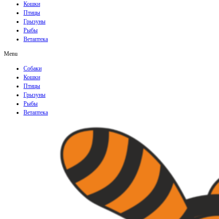
Кошки
Птицы
Грызуны
Рыбы
Ветаптека
Menu
Собаки
Кошки
Птицы
Грызуны
Рыбы
Ветаптека