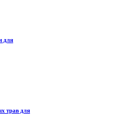
м для
х трав для