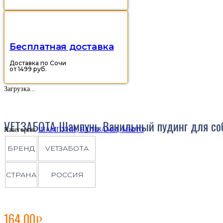
Бесплатная доставка
Доставка по Сочи
от 1499 руб.
Загрузка...
VETЗАБОТА Шампунь Ванильный пудинг для соб
Категория:
ШАМПУНИ, БАЛЬЗАМЫ, МЫЛО
БРЕНД
VETЗАБОТА
СТРАНА
РОССИЯ
164,00
Р