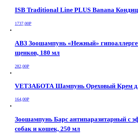
ISB Traditional Line PLUS Banana Конди
1737,00
Р
АВЗ Зоошампунь «Нежный» гипоаллерге
щенков, 180 мл
282,00
Р
VETЗАБОТА Шампунь Ореховый Крем для 
164,00
Р
Зоошампунь Барс антипаразитарный с э
собак и кошек, 250 мл