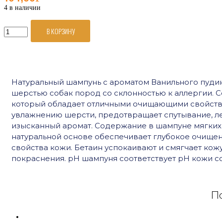
4 в наличии
В КОРЗИНУ
Количество
товара
VETЗАБОТА
Шампунь
Ванильный
Натуральный шампунь с ароматом Ванильного пудин
пудинг
шерстью собак пород со склонностью к аллергии.
для
который обладает отличными очищающими свойства
собак
увлажнению шерсти, предотвращает спутывание, ле
гипоаллергенный,
изысканный аромат. Содержание в шампуне мягки
250
мл
натуральной основе обеспечивает глубокое очище
свойства кожи. Бетаин успокаивают и смягчает кожу
покраснения. pH шампуня соответствует pH кожи со
По