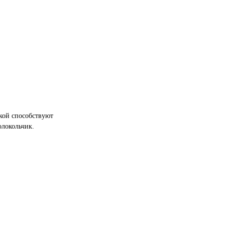
лкой способствуют
олокольчик.