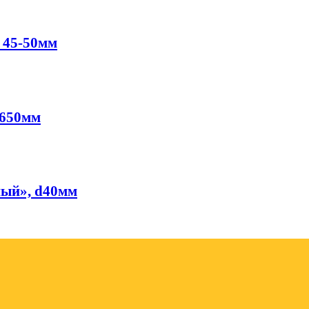
 45-50мм
/650мм
ный», d40мм