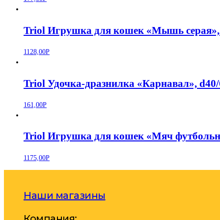
Triol Игрушка для кошек «Мышь серая»,
1128,00
Р
Triol Удочка-дразнилка «Карнавал», d40
161,00
Р
Triol Игрушка для кошек «Мяч футболь
1175,00
Р
Наши магазины
Компания: