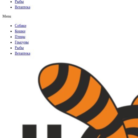
Рыбы
Ветаптека
Menu
Собаки
Кошки
Птицы
Грызуны
Рыбы
Ветаптека