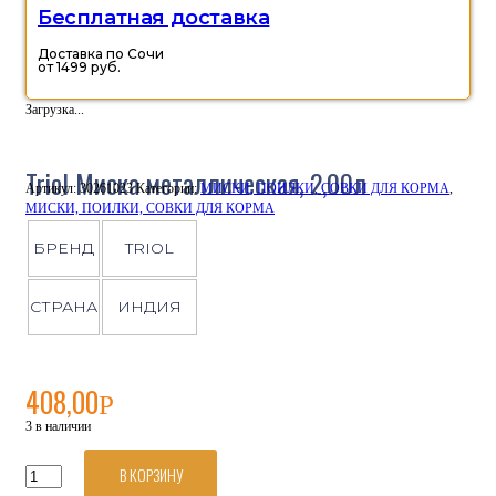
Бесплатная доставка
Доставка по Сочи
от 1499 руб.
Загрузка...
Triol Миска металлическая, 2,00л
Артикул:
30261023
Категории:
МИСКИ, ПОИЛКИ, СОВКИ ДЛЯ КОРМА
,
МИСКИ, ПОИЛКИ, СОВКИ ДЛЯ КОРМА
БРЕНД
TRIOL
СТРАНА
ИНДИЯ
408,00
Р
3 в наличии
В КОРЗИНУ
Количество
товара