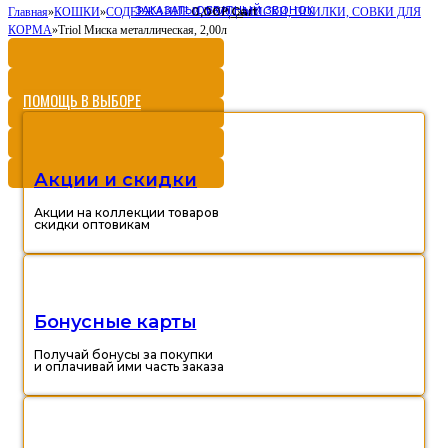
ЗАКАЗАТЬ ОБРАТНЫЙ ЗВОНОК
0,00
Cart
Главная
»
КОШКИ
»
СОДЕРЖАНИЕ И УХОД
Р
»
МИСКИ, ПОИЛКИ, СОВКИ ДЛЯ
КОРМА
»
Triol Миска металлическая, 2,00л
ПОМОЩЬ В ВЫБОРЕ
Акции и скидки
Акции на коллекции товаров
скидки оптовикам
Бонусные карты
Получай бонусы за покупки
и оплачивай ими часть заказа