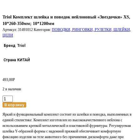
Triol Комплект шлейка и поводок нейлоновый «Звездочки» XS,
10*260-350мм; 10*1200мм
Артикул:
31491012
Категория:
ПОВОДКИ, РИНГОВКИ, РУЛЕТКИ, ШЛЕЙКИ,
ЦЕПИ
Бренд
Triol
Страна
КИТАЙ
493,00
Р
2 в наличии
Количество
товара
В корзину
Triol
Яркий и функциональный комплект состоит из шлейки и поводка, выполненных в
Комплект
единой стилистике. Комплект изготовлен из высококачественного нейлона с
шлейка
использованием крепкой металлической и пластиковой фурнитуры. Регулируемая
и
шлейка Y-образной формы с надежной пряжкой обеспечивает комфортную
поводок
фиксацию изделия на теле животного без причинения дискомфорта даже при
нейлоновый