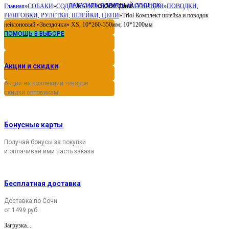
ЗАКАЗАТЬ ОБРАТНЫЙ ЗВОНОК
0,00
Cart
Главная
»
СОБАКИ
»
СОДЕРЖАНИЕ И УХОД
Р
»
АМУНИЦИЯ
»
ПОВОДКИ,
РИНГОВКИ, РУЛЕТКИ, ШЛЕЙКИ, ЦЕПИ
»
Triol Комплект шлейка и поводок
нейлоновый «Звездочки» XS, 10*260-350мм; 10*1200мм
ПОМОЩЬ В ВЫБОРЕ
Акции и скидки
Акции на коллекции товаров
скидки оптовикам
Бонусные карты
Получай бонусы за покупки
и оплачивай ими часть заказа
Бесплатная доставка
Доставка по Сочи
от 1499 руб.
Загрузка...