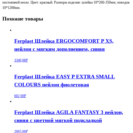
постоянной носке. Цвет: красный. Размеры изделия: шлейка 10*260-350мм; поводок
"Звездочки"
10*1200мм.
XS,
10*260-
Похожие товары
350мм;
10*1200мм
Ferplast Шлейка ERGOCOMFORT P XS,
нейлон с мягким дополнением, синяя
3340,00
Р
Ferplast Шлейка EASY P EXTRA SMALL
COLOURS нейлон фиолетовая
602,00
Р
Ferplast Шлейка AGILA FANTASY 3 нейлон,
синяя с цветной мягкой подкладкой
2065,00
Р