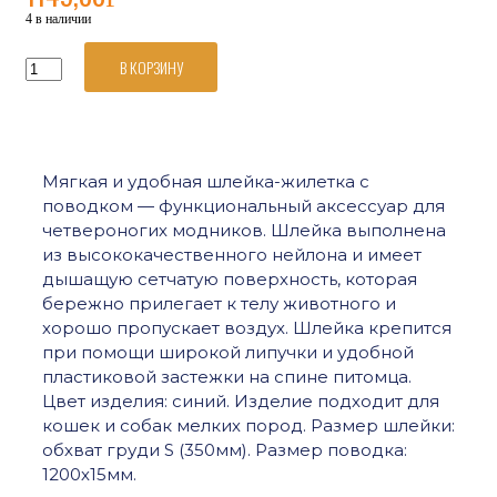
4 в наличии
В КОРЗИНУ
Количество
товара
Triol
Комплект
мягкая
шлейка-
Мягкая и удобная шлейка-жилетка с
жилетка
поводком — функциональный аксессуар для
и
поводок
четвероногих модников. Шлейка выполнена
нейлоновый
из высококачественного нейлона и имеет
синий
дышащую сетчатую поверхность, которая
S,
бережно прилегает к телу животного и
обхват
хорошо пропускает воздух. Шлейка крепится
груди
350мм,
при помощи широкой липучки и удобной
поводок
пластиковой застежки на спине питомца.
15*1200мм
Цвет изделия: синий. Изделие подходит для
кошек и собак мелких пород. Размер шлейки:
обхват груди S (350мм). Размер поводка:
1200х15мм.