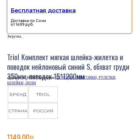
Бесплатная доставка
Доставка по Сочи
от 1499 руб.
Загрузка...
Triol Комплект мягкая шлейка-жилетка и
поводок нейлоновый синий S, обхват груди
350мм, поводок 15*1200мм
Артикул:
11361007
Категория:
ПОВОДКИ, РИНГОВКИ, РУЛЕТКИ,
ШЛЕЙКИ, ЦЕПИ
БРЕНД
TRIOL
СТРАНА
РОССИЯ
1149,00
Р