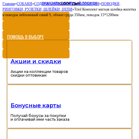
ЗАКАЗАТЬ ОБРАТНЫЙ ЗВОНОК
0,00
Cart
Главная
»
СОБАКИ
»
СОДЕРЖАНИЕ И УХОД
Р
»
АМУНИЦИЯ
»
ПОВОДКИ,
РИНГОВКИ, РУЛЕТКИ, ШЛЕЙКИ, ЦЕПИ
»
Triol Комплект мягкая шлейка-жилетка
и поводок нейлоновый синий S, обхват груди 350мм, поводок 15*1200мм
ПОМОЩЬ В ВЫБОРЕ
Акции и скидки
Акции на коллекции товаров
скидки оптовикам
Бонусные карты
Получай бонусы за покупки
и оплачивай ими часть заказа