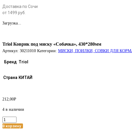
Доставка по Сочи
от 1499 руб.
Загрузка...
Triol Коврик под миску «Собачка», 430*280мм
Артикул:
30211010
Категории:
МИСКИ, ПОИЛКИ, СОВКИ ДЛЯ КОРМ
Бренд
Triol
Страна
КИТАЙ
212,00
Р
4 в наличии
Количество
товара
В корзину
Triol