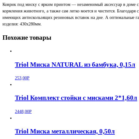
Коврик под миску с ярким принтом — незаменимый аксессуар в доме с
Коврик
кормления животного, а также сам легко моется и чистится. Благодаря 
под
имеющих антискользящих резиновых вставок на дне. А оптимальные га
миску
изделия: 430х280мм.
«Собачка",
430*280мм
Похожие товары
Triol Миска NATURAL из бамбука, 0,15л
253,00
Р
Triol Комплект стойки с мисками 2*1,60л
2448,00
Р
Triol Миска металлическая, 0,50л