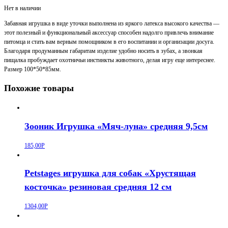
Нет в наличии
Забавная игрушка в виде уточки выполнена из яркого латекса высокого качества —
этот полезный и функциональный аксессуар способен надолго привлечь внимание
питомца и стать вам верным помощником в его воспитании и организации досуга.
Благодаря продуманным габаритам изделие удобно носить в зубах, а звонкая
пищалка пробуждает охотничьи инстинкты животного, делая игру еще интереснее.
Размер 100*50*85мм.
Похожие товары
Зооник Игрушка «Мяч-луна» средняя 9,5см
185,00
Р
Petstages игрушка для собак «Хрустящая
косточка» резиновая средняя 12 см
1304,00
Р