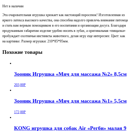
Нет в наличии
Эта очаровательная игрушка хрюкает как настоящий поросенок! Изготовленная из
яркого латекса высокого качества, она способна надолго привлечь внимание питомца
и стать вам верным помощником в его воспитании и организации досуга. Благодаря
продуманным габаритам изделие удобно носить в зубах, а оригинальная «пищалка»
пробуждает охотничьи инстинкты животного, делая игру еще интереснее. Цвет: как
на картинке. Размер игрушки: 210*85*95мм.
Похожие товары
Зооник Игрушка «Мяч для массажа №2» 8,5см
203,00
Р
Зооник Игрушка «Мяч для массажа №1» 5,5см
172,00
Р
KONG игрушка для собак Air «Регби» малая 9