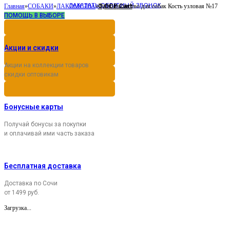
ЗАКАЗАТЬ ОБРАТНЫЙ ЗВОНОК
0,00
Cart
Главная
»
СОБАКИ
»
ЛАКОМСТВА
»
Titbit лакомство для собак Кость узловая №17
Р
ПОМОЩЬ В ВЫБОРЕ
Акции и скидки
Акции на коллекции товаров
скидки оптовикам
Бонусные карты
Получай бонусы за покупки
и оплачивай ими часть заказа
Бесплатная доставка
Доставка по Сочи
от 1499 руб.
Загрузка...