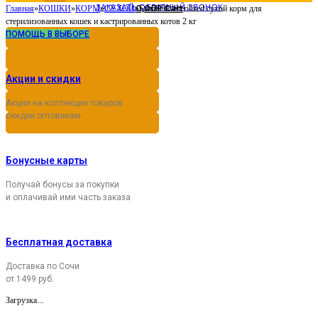
ЗАКАЗАТЬ ОБРАТНЫЙ ЗВОНОК
0,00
Cart
Главная
»
КОШКИ
»
КОРМ
»
СУХОЙ
»
Sanabelle Sterilized сухой корм для
Р
стерилизованных кошек и кастрированных котов 2 кг
ПОМОЩЬ В ВЫБОРЕ
Акции и скидки
Акции на коллекции товаров
скидки оптовикам
Бонусные карты
Получай бонусы за покупки
и оплачивай ими часть заказа
Бесплатная доставка
Доставка по Сочи
от 1499 руб.
Загрузка...