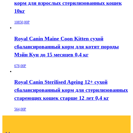
корм для взрослых стерилизованных кошек
10кг
10850,00
Р
Royal Canin Maine Coon Kitten сухой
сбалансированный корм для котят породы
Мэйн Кун до 15 месяцев 0,4 кг
678,00
Р
Royal Canin Sterilised Ageing 12+ сухой
сбалансированный корм для стерилизованных
стареющих кошек старше 12 лет 0,4 кг
564,00
Р