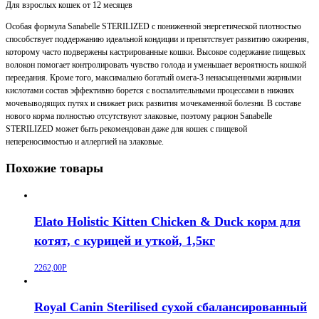
Для взрослых кошек от 12 месяцев
Особая формула Sanabelle STERILIZED с пониженной энергетической плотностью
способствует поддержанию идеальной кондиции и препятствует развитию ожирения,
которому часто подвержены кастрированные кошки. Высокое содержание пищевых
волокон помогает контролировать чувство голода и уменьшает вероятность кошкой
переедания. Кроме того, максимально богатый омега-3 ненасыщенными жирными
кислотами состав эффективно борется с воспалительными процессами в нижних
мочевыводящих путях и снижает риск развития мочекаменной болезни. В составе
нового корма полностью отсутствуют злаковые, поэтому рацион Sanabelle
STERILIZED может быть рекомендован даже для кошек с пищевой
непереносимостью и аллергией на злаковые.
Похожие товары
Elato Holistic Kitten Chicken & Duck корм для
котят, с курицей и уткой, 1,5кг
2262,00
Р
Royal Canin Sterilised сухой сбалансированный