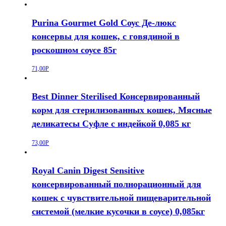
Purina Gourmet Gold Соус Де-люкс
консервы для кошек, с говядиной в
роскошном соусе 85г
71,00
Р
Best Dinner Sterilised Консервированный
корм для стерилизованных кошек, Мясные
деликатесы Cуфле с индейкой 0,085 кг
73,00
Р
Royal Canin Digest Sensitive
консервированный полнорационный для
кошек с чувствительной пищеварительной
системой (мелкие кусочки в соусе) 0,085кг