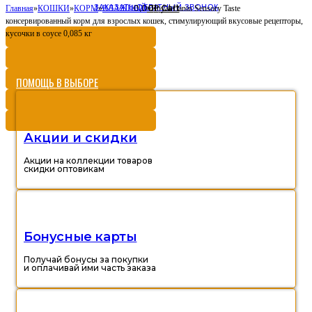
ЗАКАЗАТЬ ОБРАТНЫЙ ЗВОНОК
0,00
Cart
Главная
»
КОШКИ
»
КОРМ
»
ВЛАЖНЫЙ
»
Royal Canin Sensory Taste
Р
консервированный корм для взрослых кошек, стимулирующий вкусовые рецепторы,
кусочки в соусе 0,085 кг
ПОМОЩЬ В ВЫБОРЕ
Акции и скидки
Акции на коллекции товаров
скидки оптовикам
Бонусные карты
Получай бонусы за покупки
и оплачивай ими часть заказа