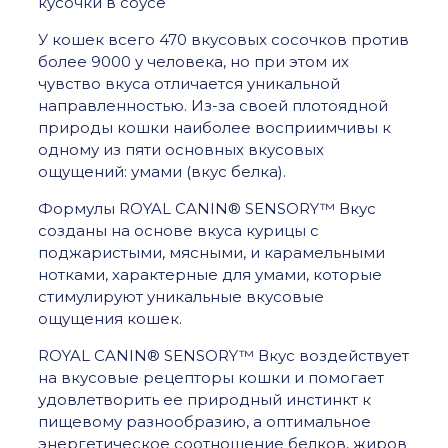
кусочки в соусе
кошек,
стимулирующий
У кошек всего 470 вкусовых сосочков против
вкусовые
более 9000 у человека, но при этом их
рецепторы,
чувство вкуса отличается уникальной
кусочки
в
направленностью. Из-за своей плотоядной
соусе
природы кошки наиболее восприимчивы к
0,085
одному из пяти основных вкусовых
кг
ощущений: умами (вкус белка).
Формулы ROYAL CANIN® SENSORY™ Вкус
созданы на основе вкуса курицы с
поджаристыми, мясными, и карамельными
нотками, характерные для умами, которые
стимулируют уникальные вкусовые
ощущения кошек.
ROYAL CANIN® SENSORY™ Вкус воздействует
на вкусовые рецепторы кошки и помогает
удовлетворить ее природный инстинкт к
пищевому разнообразию, а оптимальное
энергетическое соотношение белков, жиров