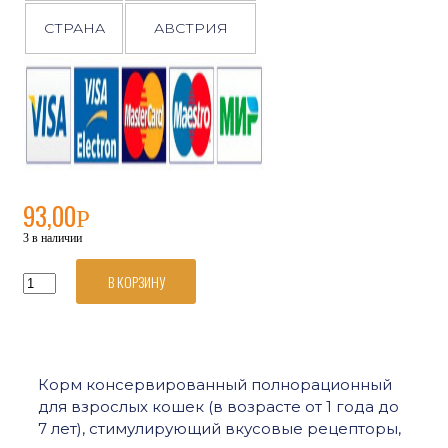
СТРАНА
АВСТРИЯ
93,00
Р
3 в наличии
В КОРЗИНУ
Количество
товара
Royal
Canin
Sensory
Taste
Корм консервированный полнорационный
консервированный
для взрослых кошек (в возрасте от 1 года до
корм
для
7 лет), стимулирующий вкусовые рецепторы,
взрослых