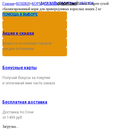
ЗАКАЗАТЬ ОБРАТНЫЙ ЗВОНОК
0,00
Cart
Главная
»
КОШКИ
»
КОРМ
»
СУХОЙ
»
Royal Canin Protein Exigent сухой
Р
сбалансированный корм для привередливых взрослых кошек 2 кг
ПОМОЩЬ В ВЫБОРЕ
Акции и скидки
Акции на коллекции товаров
скидки оптовикам
Бонусные карты
Получай бонусы за покупки
и оплачивай ими часть заказа
Бесплатная доставка
Доставка по Сочи
от 1499 руб.
Загрузка...