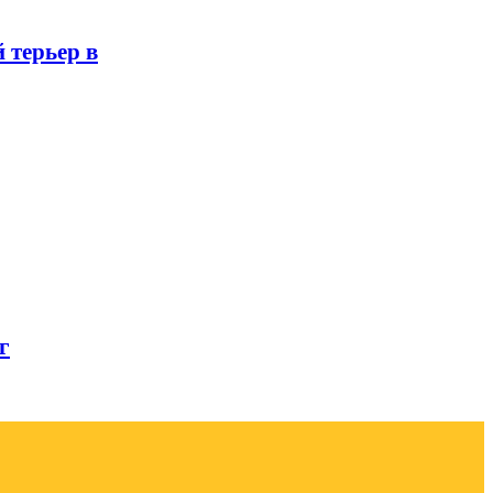
 терьер в
г