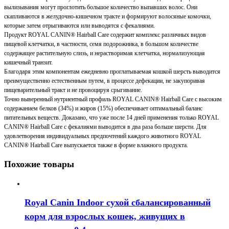
вылизывания могут проглотить большое количество выпавших волос. Они
Hairball
скапливаются в желудочно-кишечном тракте и формируют волосяные комочки,
Care
которые затем отрыгиваются или выводятся с фекалиями.
сухой
Продукт ROYAL CANIN® Hairball Care содержит комплекс различных видов
корм
пищевой клетчатки, в частности, семя подорожника, в большом количестве
для
содержащее растительную слизь, и нерастворимая клетчатка, нормализующая
взрослых
кишечный транзит.
кошек,
Благодаря этим компонентам ежедневно проглатываемая кошкой шерсть выводится
для
преимущественно естественным путем, в процессе дефекации, не закупоривая
профилактики
пищеварительный тракт и не провоцируя срыгивание.
образования
Точно выверенный нутриентный профиль ROYAL CANIN® Hairball Care с высоким
волосяных
содержанием белков (34%) и жиров (15%) обеспечивает оптимальный баланс
комочков
питательных веществ. Доказано, что уже после 14 дней применения только ROYAL
2
CANIN® Hairball Care с фекалиями выводится в два раза больше шерсти. Для
кг
удовлетворения индивидуальных предпочтений каждого животного ROYAL
CANIN® Hairball Care выпускается также в форме влажного продукта.
Похожие товары
Royal Canin Indoor сухой сбалансированный
корм для взрослых кошек, живущих в