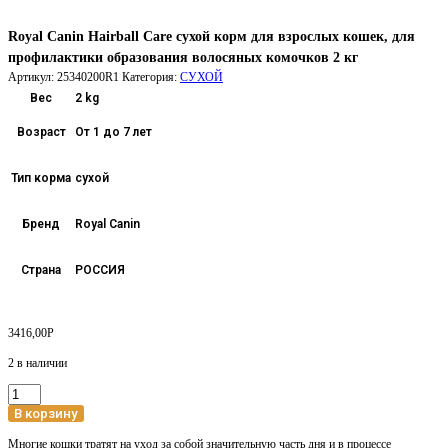
Royal Canin Hairball Care сухой корм для взрослых кошек, для
профилактики образования волосяных комочков 2 кг
Артикул:
25340200R1
Категория:
СУХОЙ
Вес
2 kg
Возраст
От 1 до 7 лет
Тип корма
сухой
Бренд
Royal Canin
Страна
РОССИЯ
3416,00
Р
2 в наличии
Количество
товара
В корзину
Royal
Многие кошки тратят на уход за собой значительную часть дня и в процессе
Canin