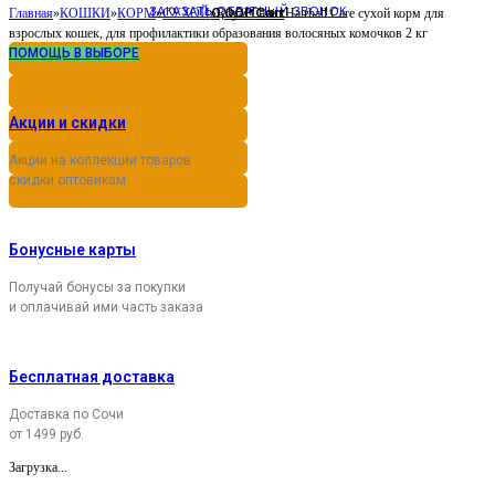
ЗАКАЗАТЬ ОБРАТНЫЙ ЗВОНОК
0,00
Cart
Главная
»
КОШКИ
»
КОРМ
»
СУХОЙ
»
Royal Canin Hairball Care сухой корм для
Р
взрослых кошек, для профилактики образования волосяных комочков 2 кг
ПОМОЩЬ В ВЫБОРЕ
Акции и скидки
Акции на коллекции товаров
скидки оптовикам
Бонусные карты
Получай бонусы за покупки
и оплачивай ими часть заказа
Бесплатная доставка
Доставка по Сочи
от 1499 руб.
Загрузка...