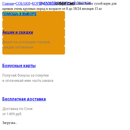
ЗАКАЗАТЬ ОБРАТНЫЙ ЗВОНОК
0,00
Cart
Главная
»
СОБАКИ
»
КОРМ
»
СУХОЙ
»
Royal Canin Giant Junior сухой корм для
Р
щенков очень крупных пород в возрасте от 8 до 18/24 месяцев 15 кг
ПОМОЩЬ В ВЫБОРЕ
Акции и скидки
Акции на коллекции товаров
скидки оптовикам
Бонусные карты
Получай бонусы за покупки
и оплачивай ими часть заказа
Бесплатная доставка
Доставка по Сочи
от 1499 руб.
Загрузка...