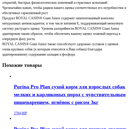
открытий, быстрых физиологических изменений и серьезных испытаний.
Чрезвычайно важно, чтобы рацион вашего щенка соответствовал его потребностям и
обеспечивал гармоничный рост.
Продукт ROYAL CANIN® Giant Junior содержит запатентованный комплекс
натуральных антиоксидантов, в том числе витамин Е, поддерживающий иммунную
систему растущего щенка. Уровень калорийности ROYAL CANIN® Giant Junior
адаптирован таким образом, чтобы обеспечить вашему щенку плавный переход в
очередную фазу роста.
ROYAL CANIN® Giant Junior также способствует здоровью суставов у щенков
очень крупных собак (к которым относится и Ваш собака) благодаря
адаптированному содержанию кальция и фосфора.
Похожие товары
Purina Pro Plan сухой корм для взрослых собак
мелких и карликовых пород с чувствительным
пищеварением, ягнёнок с рисом 3кг
2784,00
Р
Purina Pro Plan сухой корм для щенков средних