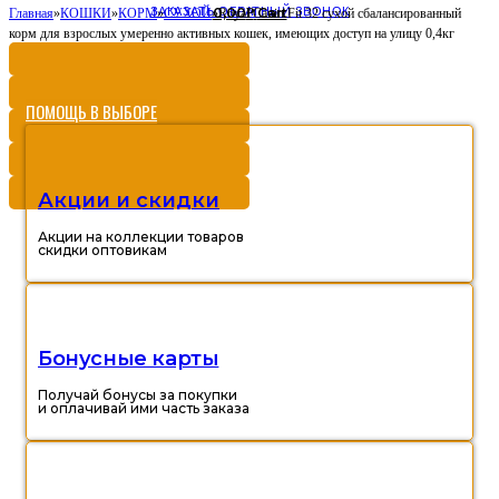
ЗАКАЗАТЬ ОБРАТНЫЙ ЗВОНОК
0,00
Cart
Главная
»
КОШКИ
»
КОРМ
»
СУХОЙ
»
Royal Canin Fit 32 сухой сбалансированный
Р
корм для взрослых умеренно активных кошек, имеющих доступ на улицу 0,4кг
ПОМОЩЬ В ВЫБОРЕ
Акции и скидки
Акции на коллекции товаров
скидки оптовикам
Бонусные карты
Получай бонусы за покупки
и оплачивай ими часть заказа