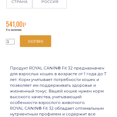
СТРАНА
РОССИЯ
541,00
Р
6 в наличии
В КОРЗИНУ
Количество
товара
Royal
Canin
Fit
32
Продукт ROYAL CANIN® Fit 32 предназначен
сухой
для взрослых кошек в возрасте от 1 года до 7
сбалансированный
корм
лет. Корм учитывает потребности кошек и
для
позволяет им поддерживать здоровье и
взрослых
жизненный тонус. Вашей кошке нужен корм
умеренно
высокого качества, учитывающий
активных
особенности взрослого животного.
кошек,
имеющих
ROYAL CANIN® Fit 32 обладает оптимальным
доступ
нутриентным профилем и содержит все
на