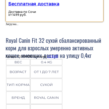
Бесплатная доставка
Доставка по Сочи
от 1499 руб.
Загрузка...
Royal Canin Fit 32 сухой сбалансированный
корм для взрослых умеренно активных
кошек, имеющих доступ на улицу 0,4кг
Артикул:
25200040R0
Категория:
СУХОЙ
ВЕС
0.4 KG
ВОЗРАСТ
ОТ 1 ДО 7 ЛЕТ
ТИП КОРМА
СУХОЙ
БРЕНД
ROYAL CANIN