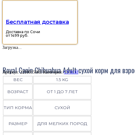
Бесплатная доставка
Доставка по Сочи
от 1499 руб.
Загрузка...
Royal Canin Chihuahua Adult сухой корм для взр
Артикул:
22100150R1
Категория:
СУХОЙ
ВЕС
1.5 KG
ВОЗРАСТ
ОТ 1 ДО 7 ЛЕТ
ТИП КОРМА
СУХОЙ
РАЗМЕР
ДЛЯ МЕЛКИХ ПОРОД