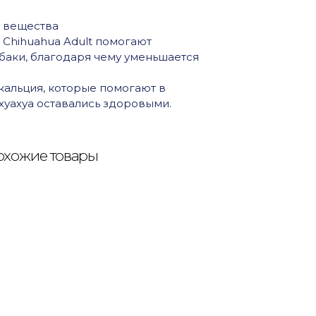
 вещества
 Chihuahua Adult помогают
аки, благодаря чему уменьшается
кальция, которые помогают в
хуахуа оставались здоровыми.
хожие товары