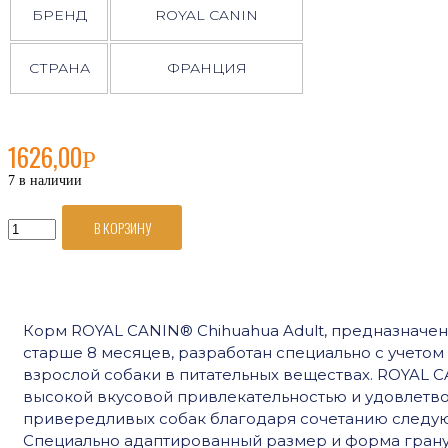
БРЕНД
ROYAL CANIN
СТРАНА
ФРАНЦИЯ
1626,00
Р
7 в наличии
В КОРЗИНУ
Количество
товара
Royal
Canin
Chihuahua
Корм ROYAL CANIN® Chihuahua Adult, предназначен
Adult
старше 8 месяцев, разработан специально с учетом
сухой
взрослой собаки в питательных веществах. ROYAL C
корм
высокой вкусовой привлекательностью и удовлетво
для
привередливых собак благодаря сочетанию следу
взрослых
собак
Специально адаптированный размер и форма гран