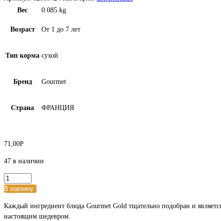
Вес
0.085 kg
Возраст
От 1 до 7 лет
Тип корма
сухой
Бренд
Gourmet
Страна
ФРАНЦИЯ
71,00
Р
47 в наличии
Количество
товара
В корзину
Purina
Каждый ингредиент блюда Gourmet Gold тщательно подобран и являетс
Gourmet
настоящим шедевром.
Gold