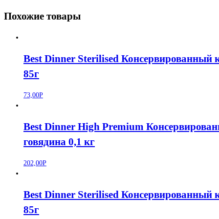
консервы
Похожие товары
для
кошек,
лосось
и
Best Dinner Sterilised Консервированный
цыплёнок
85г
85г
73,00
Р
Best Dinner High Premium Консервирован
говядина 0,1 кг
202,00
Р
Best Dinner Sterilised Консервированный
85г