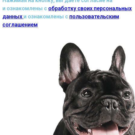
Нажимая на кнопку, вы даете согласие на
и ознакомлены с
обработку своих персональных
данных
и ознакомлены с
пользовательским
соглашением