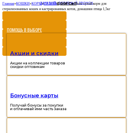
ЗАКАЗАТЬ ОБРАТНЫЙ ЗВОНОК
0,00
Cart
Главная
»
КОШКИ
»
КОРМ
»
СУХОЙ
»
Purina Cat Chow сухой корм для
Р
стерилизованных кошек и кастрированных котов, домашняя птица 1,5кг
ПОМОЩЬ В ВЫБОРЕ
Акции и скидки
Акции на коллекции товаров
скидки оптовикам
Бонусные карты
Получай бонусы за покупки
и оплачивай ими часть заказа