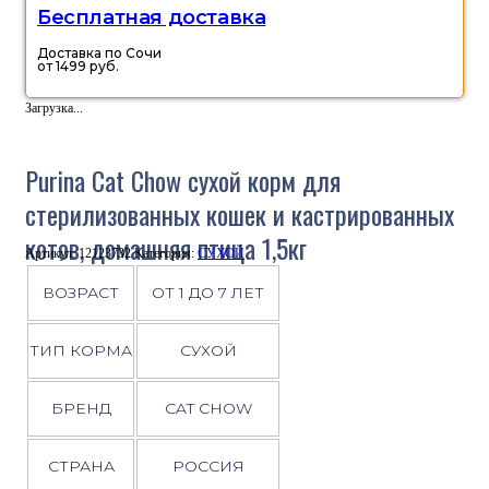
Бесплатная доставка
Доставка по Сочи
от 1499 руб.
Загрузка...
Purina Cat Chow сухой корм для
стерилизованных кошек и кастрированных
котов, домашняя птица 1,5кг
Артикул:
12123732
Категория:
СУХОЙ
ВОЗРАСТ
ОТ 1 ДО 7 ЛЕТ
ТИП КОРМА
СУХОЙ
БРЕНД
CAT CHOW
СТРАНА
РОССИЯ