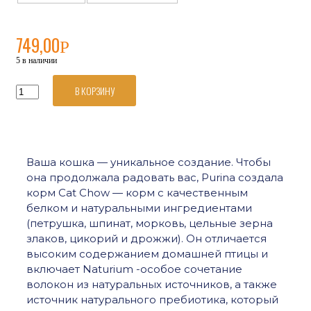
749,00
Р
5 в наличии
В КОРЗИНУ
Количество
товара
Purina
Cat
Chow
сухой
Ваша кошка — уникальное создание. Чтобы
корм
она продолжала радовать вас, Purina создала
для
стерилизованных
корм Cat Chow — корм с качественным
кошек
белком и натуральными ингредиентами
и
(петрушка, шпинат, морковь, цельные зерна
кастрированных
злаков, цикорий и дрожжи). Он отличается
котов,
высоким содержанием домашней птицы и
домашняя
птица
включает Naturium -особое сочетание
1,5кг
волокон из натуральных источников, а также
источник натурального пребиотика, который