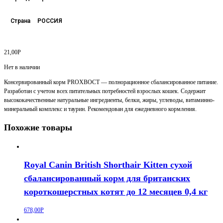
Страна
РОССИЯ
21,00
Р
Нет в наличии
Консервированный корм PROХВОСТ — полнорационное сбалансированное питание.
Разработан с учетом всех питательных потребностей взрослых кошек. Содержит
высококачественные натуральные ингредиенты, белки, жиры, углеводы, витаминно-
минеральный комплекс и таурин. Рекомендован для ежедневного кормления.
Похожие товары
Royal Canin British Shorthair Kitten сухой
сбалансированный корм для британских
короткошерстных котят до 12 месяцев 0,4 кг
678,00
Р