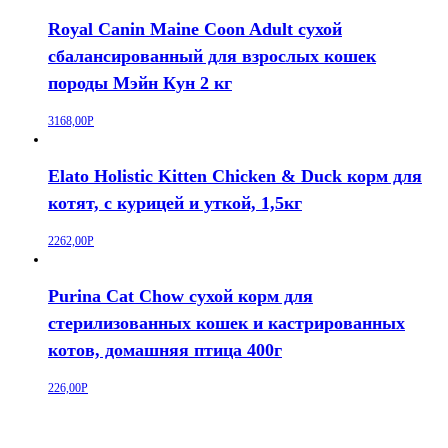
Royal Canin Maine Coon Adult сухой
сбалансированный для взрослых кошек
породы Мэйн Кун 2 кг
3168,00
Р
Elato Holistic Kitten Chicken & Duck корм для
котят, с курицей и уткой, 1,5кг
2262,00
Р
Purina Cat Chow сухой корм для
стерилизованных кошек и кастрированных
котов, домашняя птица 400г
226,00
Р