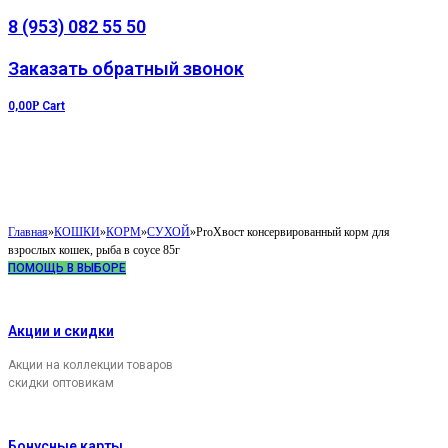
8 (953) 082 55 50
Заказать обратный звонок
0,00
Р
Cart
Главная
»
КОШКИ
»
КОРМ
»
СУХОЙ
»
ProХвост консервированный корм для
взрослых кошек, рыба в соусе 85г
ПОМОЩЬ В ВЫБОРЕ
Акции и скидки
Акции на коллекции товаров
скидки оптовикам
Бонусные карты