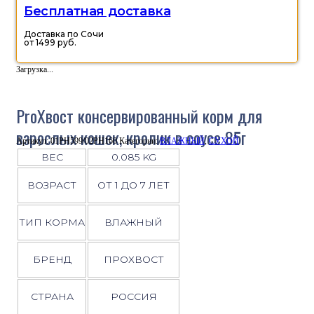
Бесплатная доставка
Доставка по Сочи
от 1499 руб.
Загрузка...
ProХвост консервированный корм для
взрослых кошек, кролик в соусе 85г
Артикул:
01РН599/02РН160
Категории:
ВЛАЖНЫЙ
,
СУХОЙ
ВЕС
0.085 KG
ВОЗРАСТ
ОТ 1 ДО 7 ЛЕТ
ТИП КОРМА
ВЛАЖНЫЙ
БРЕНД
ПРОХВОСТ
СТРАНА
РОССИЯ