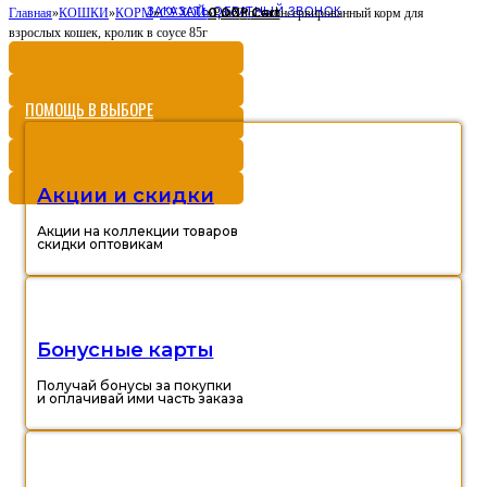
ЗАКАЗАТЬ ОБРАТНЫЙ ЗВОНОК
0,00
Cart
Главная
»
КОШКИ
»
КОРМ
»
СУХОЙ
»
ProХвост консервированный корм для
Р
взрослых кошек, кролик в соусе 85г
ПОМОЩЬ В ВЫБОРЕ
Акции и скидки
Акции на коллекции товаров
скидки оптовикам
Бонусные карты
Получай бонусы за покупки
и оплачивай ими часть заказа