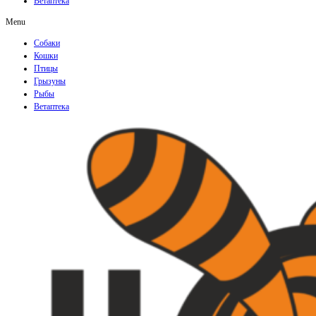
Ветаптека
Menu
Собаки
Кошки
Птицы
Грызуны
Рыбы
Ветаптека