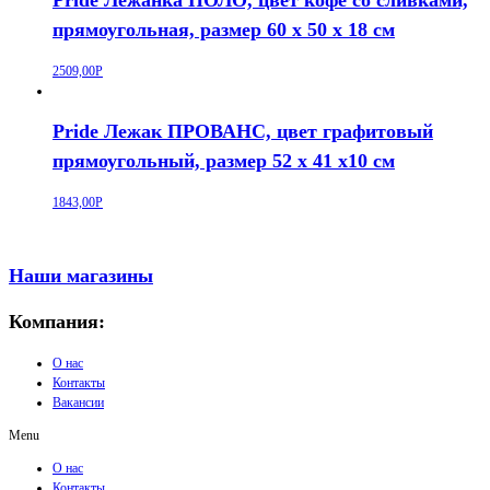
Pride Лежанка ПОЛО, цвет кофе со сливками,
прямоугольная, размер 60 х 50 х 18 см
2509,00
Р
Pride Лежак ПРОВАНС, цвет графитовый
прямоугольный, размер 52 х 41 х10 см
1843,00
Р
Наши магазины
Компания:
О нас
Контакты
Вакансии
Menu
О нас
Контакты