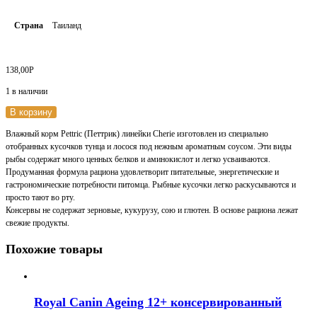
Страна
Таиланд
138,00
Р
1 в наличии
В корзину
Влажный корм Pettric (Петтрик) линейки Cherie изготовлен из специально
отобранных кусочков тунца и лосося под нежным ароматным соусом. Эти виды
рыбы содержат много ценных белков и аминокислот и легко усваиваются.
Продуманная формула рациона удовлетворит питательные, энергетические и
гастрономические потребности питомца. Рыбные кусочки легко раскусываются и
просто тают во рту.
Консервы не содержат зерновые, кукурузу, сою и глютен. В основе рациона лежат
свежие продукты.
Похожие товары
Royal Canin Ageing 12+ консервированный