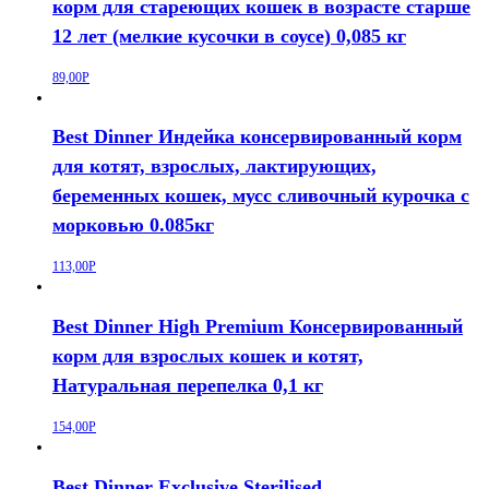
корм для стареющих кошек в возрасте старше
12 лет (мелкие кусочки в соусе) 0,085 кг
89,00
Р
Best Dinner Индейка консервированный корм
для котят, взрослых, лактирующих,
беременных кошек, мусс сливочный курочка с
морковью 0.085кг
113,00
Р
Best Dinner High Premium Консервированный
корм для взрослых кошек и котят,
Натуральная перепелка 0,1 кг
154,00
Р
Best Dinner Exclusive Sterilised