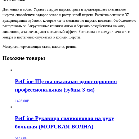
Для кошек и собак. Удаляет старую шерсть, грязь и предотвращает скатывание
шерсти, способствуя оздоровлению и росту новой шерсти. Расчёска оснащена 37
вращающимися зубьями, которые легче скользят по шерсти, позволяя безболезненно
распутывать ее. Закругленные кончики мягко и бережно воздействуют на кожу
животного, а также создают массажный эффект. Расчесывание следует начинать с
концов и постепенно опускаться к корням шерсти.
Материал: нержавеющая сталь, пластик, резина.
Похожие товары
PetLine Щетка овальная односторонняя
профессиональная (зубцы 3 см)
1495,00
Р
PetLine Рукавица силиконовая на руку
большая (МОРСКАЯ ВОЛНА)
514,00
Р