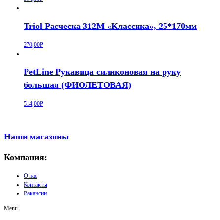
Triol Расческа 312M «Классика», 25*170мм
270,00
Р
PetLine Рукавица силиконовая на руку
большая (ФИОЛЕТОВАЯ)
514,00
Р
Наши магазины
Компания:
О нас
Контакты
Вакансии
Menu