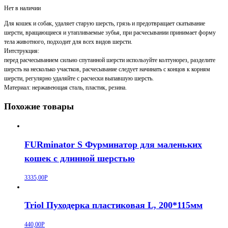
Нет в наличии
Для кошек и собак, удаляет старую шерсть, грязь и предотвращает скатывание
шерсти, вращающиеся и утапливаемые зубья, при расчесывании принимает форму
тела животного, подходит для всех видов шерсти.
Интструкция:
перед расчесыванием сильно спутанной шерсти используйте колтунорез, разделите
шерсть на несколько участков, расчесывание следует начинать с концов к корням
шерсти, регулярно удаляйте с расчески выпавшую шерсть.
Материал: нержавеющая сталь, пластик, резина.
Похожие товары
FURminator S Фурминатор для маленьких
кошек c длинной шерстью
3335,00
Р
Triol Пуходерка пластиковая L, 200*115мм
440,00
Р