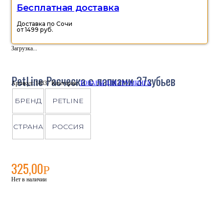
Бесплатная доставка
Доставка по Сочи
от 1499 руб.
Загрузка...
PetLine Расческа с лапками 37зубьев
Артикул:
14837
Категория:
ТОВАРЫ ДЛЯ ГРУМИНГА
БРЕНД
PETLINE
СТРАНА
РОССИЯ
325,00
Р
Нет в наличии