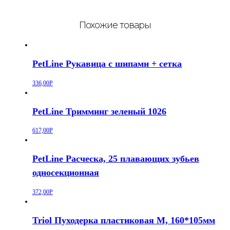
Похожие товары
PetLine Рукавица с шипами + сетка
336,00
Р
PetLine Тримминг зеленый 1026
617,00
Р
PetLine Расческа, 25 плавающих зубьев
односекционная
372,00
Р
Triol Пуходерка пластиковая M, 160*105мм