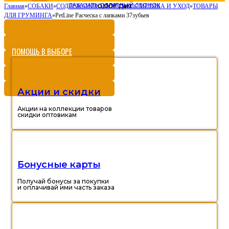
ЗАКАЗАТЬ ОБРАТНЫЙ ЗВОНОК
0,00
Cart
Главная
»
СОБАКИ
»
СОДЕРЖАНИЕ И УХОД
Р
»
КОСМЕТИКА И УХОД
»
ТОВАРЫ
ДЛЯ ГРУМИНГА
»
PetLine Расческа с лапками 37зубьев
ПОМОЩЬ В ВЫБОРЕ
Акции и скидки
Акции на коллекции товаров
скидки оптовикам
Бонусные карты
Получай бонусы за покупки
и оплачивай ими часть заказа