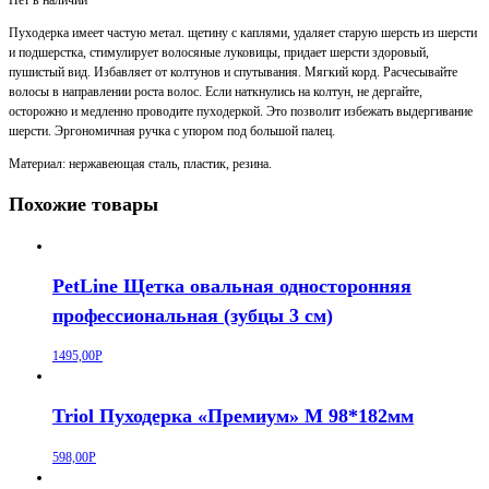
Пуходерка имеет частую метал. щетину с каплями, удаляет старую шерсть из шерсти
и подшерстка, стимулирует волосяные луковицы, придает шерсти здоровый,
пушистый вид. Избавляет от колтунов и спутывания. Мягкий корд. Расчесывайте
волосы в направлении роста волос. Если наткнулись на колтун, не дергайте,
осторожно и медленно проводите пуходеркой. Это позволит избежать выдергивание
шерсти. Эргономичная ручка с упором под большой палец.
Материал: нержавеющая сталь, пластик, резина.
Похожие товары
PetLine Щетка овальная односторонняя
профессиональная (зубцы 3 см)
1495,00
Р
Triol Пуходерка «Премиум» М 98*182мм
598,00
Р