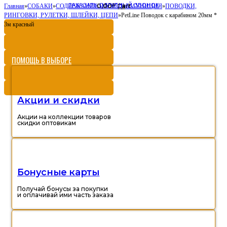
ЗАКАЗАТЬ ОБРАТНЫЙ ЗВОНОК
0,00
Cart
Главная
»
СОБАКИ
»
СОДЕРЖАНИЕ И УХОД
Р
»
АМУНИЦИЯ
»
ПОВОДКИ,
РИНГОВКИ, РУЛЕТКИ, ШЛЕЙКИ, ЦЕПИ
»
PetLine Поводок с карабином 20мм *
3м красный
ПОМОЩЬ В ВЫБОРЕ
Акции и скидки
Акции на коллекции товаров
скидки оптовикам
Бонусные карты
Получай бонусы за покупки
и оплачивай ими часть заказа