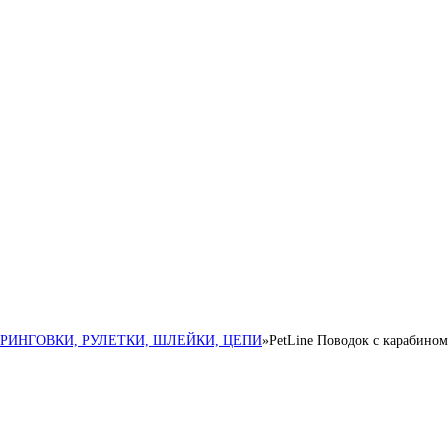
 РИНГОВКИ, РУЛЕТКИ, ШЛЕЙКИ, ЦЕПИ
»
PetLine Поводок с карабином