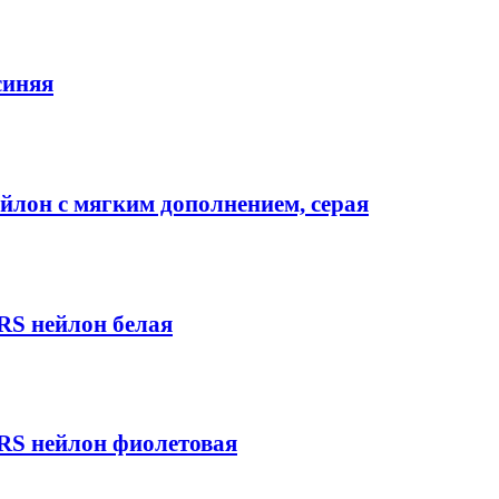
синяя
лон с мягким дополнением, серая
S нейлон белая
S нейлон фиолетовая