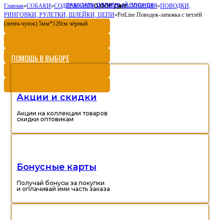
ЗАКАЗАТЬ ОБРАТНЫЙ ЗВОНОК
0,00
Cart
Главная
»
СОБАКИ
»
СОДЕРЖАНИЕ И УХОД
Р
»
АМУНИЦИЯ
»
ПОВОДКИ,
РИНГОВКИ, РУЛЕТКИ, ШЛЕЙКИ, ЦЕПИ
»
PetLine Поводок-затяжка с петлёй
(лента-чулок) 5мм*120см чёрный
ПОМОЩЬ В ВЫБОРЕ
Акции и скидки
Акции на коллекции товаров
скидки оптовикам
Бонусные карты
Получай бонусы за покупки
и оплачивай ими часть заказа