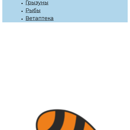
Грызуны
Рыбы
Ветаптека