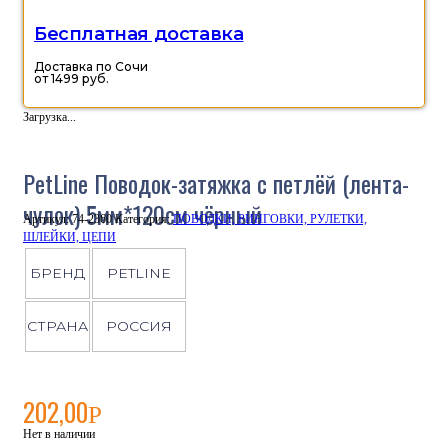
Бесплатная доставка
Доставка по Сочи
от 1499 руб.
Загрузка...
PetLine Поводок-затяжка с петлёй (лента-
чулок) 5мм*120см чёрный
Артикул:
74-2360
Категория:
ПОВОДКИ, РИНГОВКИ, РУЛЕТКИ,
ШЛЕЙКИ, ЦЕПИ
БРЕНД
PETLINE
СТРАНА
РОССИЯ
202,00
Р
Нет в наличии