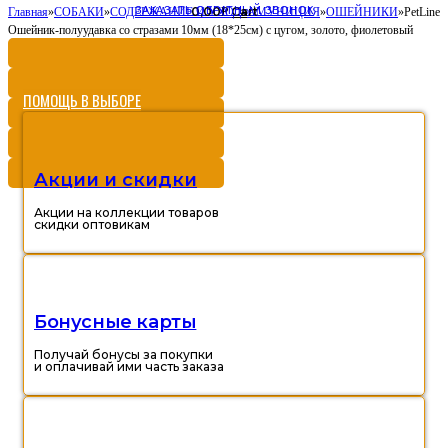
ЗАКАЗАТЬ ОБРАТНЫЙ ЗВОНОК
0,00
Cart
Главная
»
СОБАКИ
»
СОДЕРЖАНИЕ И УХОД
Р
»
АМУНИЦИЯ
»
ОШЕЙНИКИ
»
PetLine
Ошейник-полуудавка со стразами 10мм (18*25см) с цугом, золото, фиолетовый
ПОМОЩЬ В ВЫБОРЕ
Акции и скидки
Акции на коллекции товаров
скидки оптовикам
Бонусные карты
Получай бонусы за покупки
и оплачивай ими часть заказа