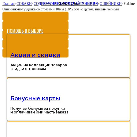
ЗАКАЗАТЬ ОБРАТНЫЙ ЗВОНОК
0,00
Cart
Главная
»
СОБАКИ
»
СОДЕРЖАНИЕ И УХОД
Р
»
АМУНИЦИЯ
»
ОШЕЙНИКИ
»
PetLine
Ошейник-полуудавка со стразами 10мм (18*25см) с цугом, никель, чёрный
ПОМОЩЬ В ВЫБОРЕ
Акции и скидки
Акции на коллекции товаров
скидки оптовикам
Бонусные карты
Получай бонусы за покупки
и оплачивай ими часть заказа