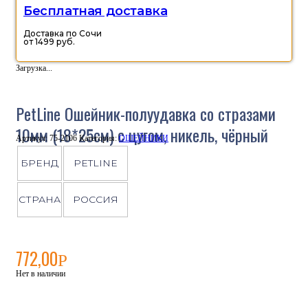
Бесплатная доставка
Доставка по Сочи
от 1499 руб.
Загрузка...
PetLine Ошейник-полуудавка со стразами
10мм (18*25см) с цугом, никель, чёрный
Артикул:
75-2106
Категория:
ОШЕЙНИКИ
БРЕНД
PETLINE
СТРАНА
РОССИЯ
772,00
Р
Нет в наличии