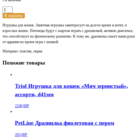
Количество
товара
В корзину
PetLine
Игрушка для кошек. Занятная игрушка заинтересует на долгое время и котят, и
Дразнилка
взрослых кошек. Питомцы будут с азартом играть с дразнилкой, активно двигаться,
красная
что способствует их физическому развитию. К тому же, дразнилка спасёт ваши руки
с
от царапин во время игры с кошкой.
пером
Материал: пластик, перья.
Похожие товары
Triol Игрушка для кошек «Мяч зернистый»,
ассорти, d41мм
2240,00
Р
PetLine Дразнилка фиолетовая с пером
203,00
Р