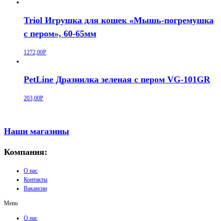
Triol Игрушка для кошек «Мышь-погремушка
с пером», 60-65мм
1272,00
Р
PetLine Дразнилка зеленая с пером VG-101GR
203,00
Р
Наши магазины
Компания:
О нас
Контакты
Вакансии
Menu
О нас