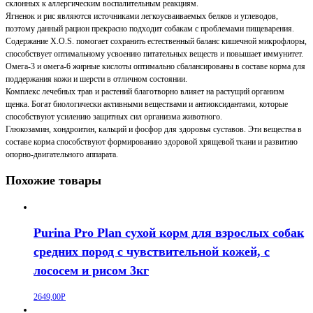
склонных к аллергическим воспалительным реакциям.
Ягненок и рис являются источниками легкоусваиваемых белков и углеводов,
поэтому данный рацион прекрасно подходит собакам с проблемами пищеварения.
Содержание X.O.S. помогает сохранить естественный баланс кишечной микрофлоры,
способствует оптимальному усвоению питательных веществ и повышает иммунитет.
Омега-3 и омега-6 жирные кислоты оптимально сбалансированы в составе корма для
поддержания кожи и шерсти в отличном состоянии.
Комплекс лечебных трав и растений благотворно влияет на растущий организм
щенка. Богат биологически активными веществами и антиоксидантами, которые
способствуют усилению защитных сил организма животного.
Глюкозамин, хондроитин, кальций и фосфор для здоровья суставов. Эти вещества в
составе корма способствуют формированию здоровой хрящевой ткани и развитию
опорно-двигательного аппарата.
Похожие товары
Purina Pro Plan сухой корм для взрослых собак
средних пород с чувствительной кожей, с
лососем и рисом 3кг
2649,00
Р