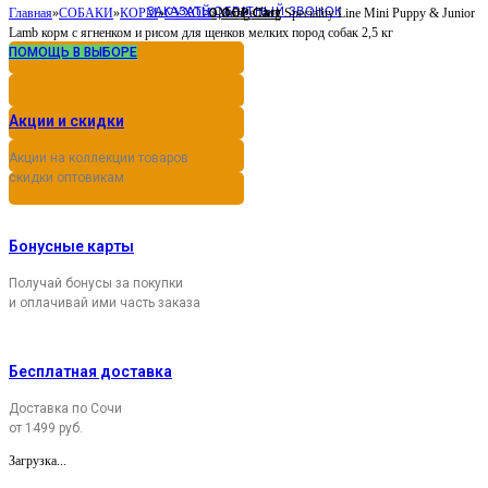
ЗАКАЗАТЬ ОБРАТНЫЙ ЗВОНОК
0,00
Cart
Главная
»
СОБАКИ
»
КОРМ
»
СУХОЙ
»
Monge Dog Speciality Line Mini Puppy & Junior
Р
Lamb корм с ягненком и рисом для щенков мелких пород собак 2,5 кг
ПОМОЩЬ В ВЫБОРЕ
Акции и скидки
Акции на коллекции товаров
скидки оптовикам
Бонусные карты
Получай бонусы за покупки
и оплачивай ими часть заказа
Бесплатная доставка
Доставка по Сочи
от 1499 руб.
Загрузка...