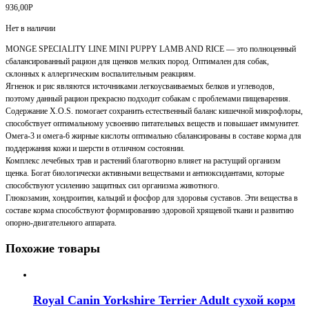
936,00
Р
Нет в наличии
MONGE SPECIALITY LINE MINI PUPPY LAMB AND RICE — это полноценный
сбалансированный рацион для щенков мелких пород. Оптимален для собак,
склонных к аллергическим воспалительным реакциям.
Ягненок и рис являются источниками легкоусваиваемых белков и углеводов,
поэтому данный рацион прекрасно подходит собакам с проблемами пищеварения.
Содержание X.O.S. помогает сохранить естественный баланс кишечной микрофлоры,
способствует оптимальному усвоению питательных веществ и повышает иммунитет.
Омега-3 и омега-6 жирные кислоты оптимально сбалансированы в составе корма для
поддержания кожи и шерсти в отличном состоянии.
Комплекс лечебных трав и растений благотворно влияет на растущий организм
щенка. Богат биологически активными веществами и антиоксидантами, которые
способствуют усилению защитных сил организма животного.
Глюкозамин, хондроитин, кальций и фосфор для здоровья суставов. Эти вещества в
составе корма способствуют формированию здоровой хрящевой ткани и развитию
опорно-двигательного аппарата.
Похожие товары
Royal Canin Yorkshire Terrier Adult сухой корм