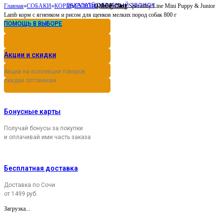
ЗАКАЗАТЬ ОБРАТНЫЙ ЗВОНОК
0,00
Cart
Главная
»
СОБАКИ
»
КОРМ
»
СУХОЙ
»
Monge Dog Speciality Line Mini Puppy & Junior
Р
Lamb корм с ягненком и рисом для щенков мелких пород собак 800 г
ПОМОЩЬ В ВЫБОРЕ
Акции и скидки
Акции на коллекции товаров
скидки оптовикам
Бонусные карты
Получай бонусы за покупки
и оплачивай ими часть заказа
Бесплатная доставка
Доставка по Сочи
от 1499 руб.
Загрузка...