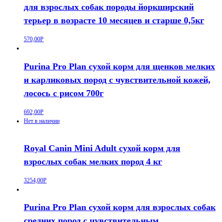
для взрослых собак породы йоркширский
терьер в возрасте 10 месяцев и старше 0,5кг
570,00
Р
Purina Pro Plan сухой корм для щенков мелких
и карликовых пород с чувствительной кожей,
лосось с рисом 700г
692,00
Р
Нет в наличии
Royal Canin Mini Adult сухой корм для
взрослых собак мелких пород 4 кг
3254,00
Р
Purina Pro Plan сухой корм для взрослых собак
средних пород с чувствительным