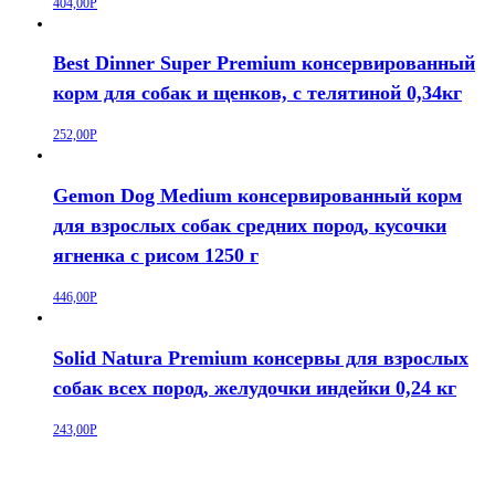
404,00
Р
Best Dinner Super Premium консервированный
корм для собак и щенков, с телятиной 0,34кг
252,00
Р
Gemon Dog Medium консервированный корм
для взрослых собак средних пород, кусочки
ягненка с рисом 1250 г
446,00
Р
Solid Natura Premium консервы для взрослых
собак всех пород, желудочки индейки 0,24 кг
243,00
Р