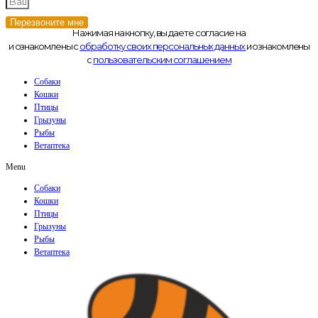
Перезвоните мне
Нажимая на кнопку, вы даете согласие на
и ознакомлены с
обработку своих персональных данных
и ознакомлены
с
пользовательским соглашением
Собаки
Кошки
Птицы
Грызуны
Рыбы
Ветаптека
Menu
Собаки
Кошки
Птицы
Грызуны
Рыбы
Ветаптека