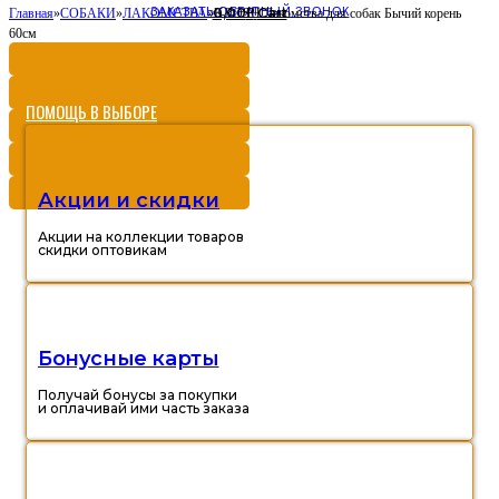
ЗАКАЗАТЬ ОБРАТНЫЙ ЗВОНОК
0,00
Cart
Главная
»
СОБАКИ
»
ЛАКОМСТВА
»
KROSH Лакомства для собак Бычий корень
Р
60см
ПОМОЩЬ В ВЫБОРЕ
Акции и скидки
Акции на коллекции товаров
скидки оптовикам
Бонусные карты
Получай бонусы за покупки
и оплачивай ими часть заказа