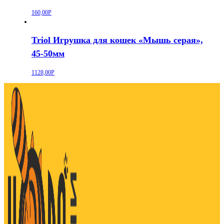
160,00
Р
Triol Игрушка для кошек «Мышь серая»,
45-50мм
1128,00
Р