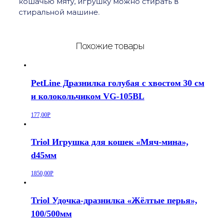
кошачью мяту, игрушку можно стирать в
стиральной машине.
Похожие товары
PetLine Дразнилка голубая с хвостом 30 см
и колокольчиком VG-105BL
177,00
Р
Triol Игрушка для кошек «Мяч-мина»,
d45мм
1850,00
Р
Triol Удочка-дразнилка «Жёлтые перья»,
100/500мм