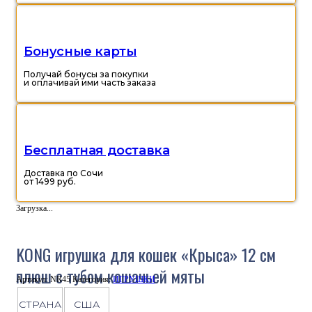
Бонусные карты
Получай бонусы за покупки
и оплачивай ими часть заказа
Бесплатная доставка
Доставка по Сочи
от 1499 руб.
Загрузка...
KONG игрушка для кошек «Крыса» 12 см
плюш с тубом кошачьей мяты
Артикул:
NR45
Категория:
ИГРУШКИ
СТРАНА
США