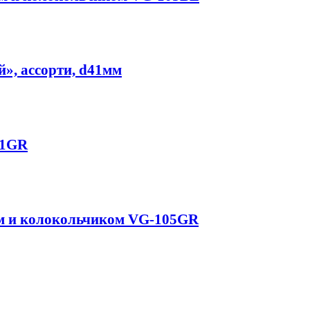
», ассорти, d41мм
01GR
 см и колокольчиком VG-105GR