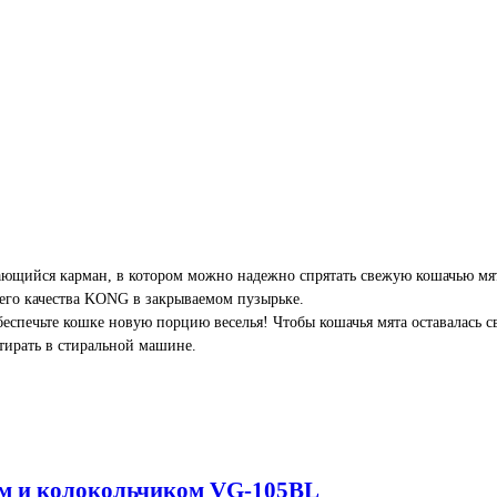
ющийся карман, в котором можно надежно спрятать свежую кошачью мя
его качества KONG в закрываемом пузырьке.
обеспечьте кошке новую порцию веселья! Чтобы кошачья мята оставалась 
тирать в стиральной машине.
 см и колокольчиком VG-105BL