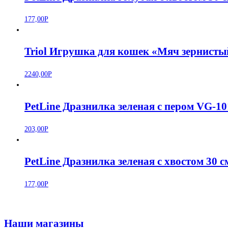
177,00
Р
Triol Игрушка для кошек «Мяч зернистый
2240,00
Р
PetLine Дразнилка зеленая с пером VG-1
203,00
Р
PetLine Дразнилка зеленая с хвостом 30
177,00
Р
Наши магазины