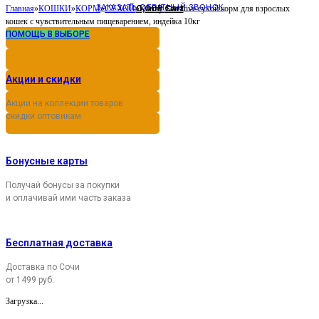
ЗАКАЗАТЬ ОБРАТНЫЙ ЗВОНОК
0,00
Cart
Главная
»
КОШКИ
»
КОРМ
»
СУХОЙ
»
Karmy Sensitive сухой корм для взрослых
Р
кошек с чувствительным пищеварением, индейка 10кг
ПОМОЩЬ В ВЫБОРЕ
Акции и скидки
Акции на коллекции товаров
скидки оптовикам
Бонусные карты
Получай бонусы за покупки
и оплачивай ими часть заказа
Бесплатная доставка
Доставка по Сочи
от 1499 руб.
Загрузка...