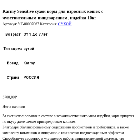
Karmy Sensitive сухой корм для взрослых кошек с
чувствительным пищеварением, индейка 10кг
Артикул:
УТ-00007067
Категория:
СУХОЙ
Возраст
От 1 до 7 лет
Тип корма
сухой
Бренд
Karmy
Страна
РОССИЯ
5700,00
Р
Нет в наличии
За счет использования в составе высококачественного мяса индейки, корм придется
по вкусу даже самым привередливым кошкам.
Благодаря сбалансированному содержанию пробиотиков и пребиотиков, а также
комплексу витаминов и минералов с клинически подтвержденным эффектом
Способствует здоровью и улучшению работы пищеварительной системы, что