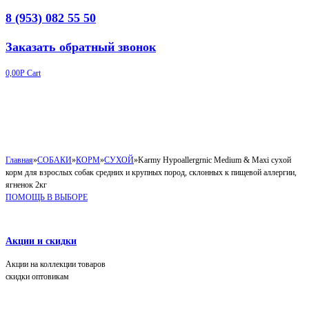
8 (953) 082 55 50
Заказать обратный звонок
0,00
Р
Cart
Главная
»
СОБАКИ
»
КОРМ
»
СУХОЙ
»
Karmy Hypoallergrnic Medium & Maxi сухой
корм для взрослых собак средних и крупных пород, склонных к пищевой аллергии,
ягненок 2кг
ПОМОЩЬ В ВЫБОРЕ
Акции и скидки
Акции на коллекции товаров
скидки оптовикам