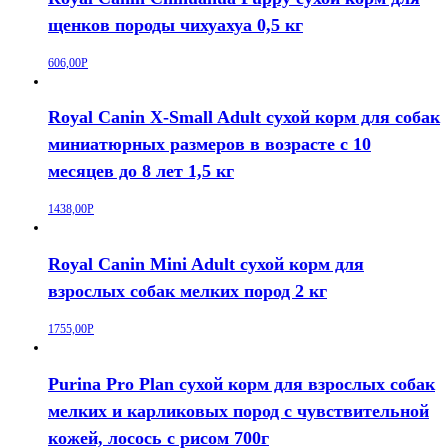
щенков породы чихуахуа 0,5 кг
606,00
Р
Royal Canin X-Small Adult сухой корм для собак
миниатюрных размеров в возрасте c 10
месяцев до 8 лет 1,5 кг
1438,00
Р
Royal Canin Mini Adult сухой корм для
взрослых собак мелких пород 2 кг
1755,00
Р
Purina Pro Plan сухой корм для взрослых собак
мелких и карликовых пород с чувствительной
кожей, лосось с рисом 700г