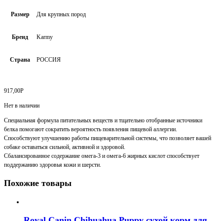
Размер
Для крупных пород
Бренд
Karmy
Страна
РОССИЯ
917,00
Р
Нет в наличии
Специальная формула питательных веществ и тщательно отобранные источники
белка помогают сократить вероятность появления пищевой аллергии.
Способствуют улучшению работы пищеварительной системы, что позволяет вашей
собаке оставаться сильной, активной и здоровой.
Сбалансированное содержание омега-3 и омега-6 жирных кислот способствует
поддержанию здоровья кожи и шерсти.
Похожие товары
Royal Canin Chihuahua Puppy сухой корм для