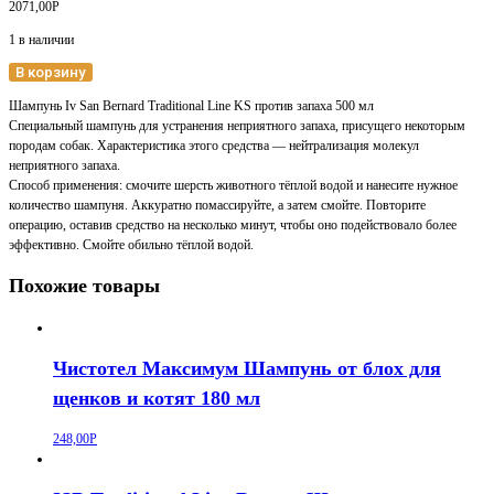
2071,00
Р
1 в наличии
В корзину
Шампунь Iv San Bernard Traditional Line KS против запаха 500 мл
Специальный шампунь для устранения неприятного запаха, присущего некоторым
породам собак. Характеристика этого средства — нейтрализация молекул
неприятного запаха.
Способ применения: смочите шерсть животного тёплой водой и нанесите нужное
количество шампуня. Аккуратно помассируйте, а затем смойте. Повторите
операцию, оставив средство на несколько минут, чтобы оно подействовало более
эффективно. Смойте обильно тёплой водой.
Похожие товары
Чистотел Максимум Шампунь от блох для
щенков и котят 180 мл
248,00
Р