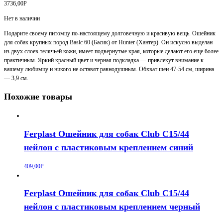
3736,00
Р
Нет в наличии
Подарите своему питомцу по-настоящему долговечную и красивую вещь. Ошейник
для собак крупных пород Basic 60 (Басик) от Hunter (Хантер). Он искусно выделан
из двух слоев телячьей кожи, имеет подвернутые края, которые делают его еще более
практичным. Яркий красный цвет и черная подкладка — привлекут внимание к
вашему любимцу и никого не оставят равнодушным. Обхват шеи 47-54 см, ширина
— 3,9 см.
Похожие товары
Ferplast Ошейник для собак Club C15/44
нейлон с пластиковым креплением синий
409,00
Р
Ferplast Ошейник для собак Club C15/44
нейлон с пластиковым креплением черный