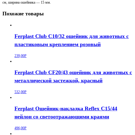
см, ширина ошейника — 15 мм.
(30-
45
Похожие товары
см)
нейлон
с
металлической
Ferplast Club C10/32 ошейник для животных с
застежкой
бирюзовый
пластиковым креплением розовый
239,00
Р
Ferplast Club CF20/43 ошейник для животных c
металлической застежкой, красный
532,00
Р
Ferplast Ошейник-накладка Reflex C15/44
нейлон со светоотражающими краями
496,00
Р