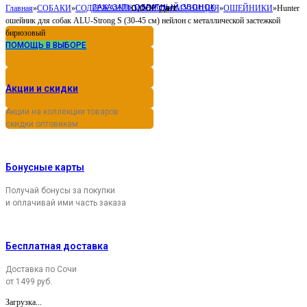
ЗАКАЗАТЬ ОБРАТНЫЙ ЗВОНОК
0,00
Cart
Главная
»
СОБАКИ
»
СОДЕРЖАНИЕ И УХОД
Р
»
АМУНИЦИЯ
»
ОШЕЙНИКИ
»
Hunter
ошейник для собак ALU-Strong S (30-45 см) нейлон с металлической застежкой
бирюзовый
ПОМОЩЬ В ВЫБОРЕ
Акции и скидки
Акции на коллекции товаров
скидки оптовикам
Бонусные карты
Получай бонусы за покупки
и оплачивай ими часть заказа
Бесплатная доставка
Доставка по Сочи
от 1499 руб.
Загрузка...