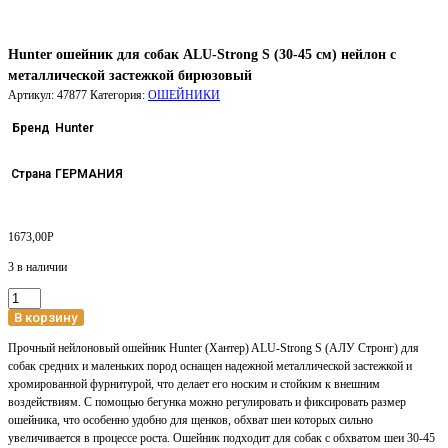
Hunter ошейник для собак ALU-Strong S (30-45 см) нейлон с
металлической застежкой бирюзовый
Артикул:
47877
Категория:
ОШЕЙНИКИ
Бренд
Hunter
Страна
ГЕРМАНИЯ
1673,00
Р
3 в наличии
Количество
товара
В корзину
Hunter
Прочный нейлоновый ошейник Hunter (Хантер) ALU-Strong S (АЛУ Стронг) для
ошейник
собак средних и маленьких пород оснащен надежной металлической застежкой и
для
хромированной фурнитурой, что делает его носким и стойким к внешним
собак
воздействиям. С помощью бегунка можно регулировать и фиксировать размер
ALU-
ошейника, что особенно удобно для щенков, обхват шеи которых сильно
Strong
увеличивается в процессе роста. Ошейник подходит для собак с обхватом шеи 30-45
S