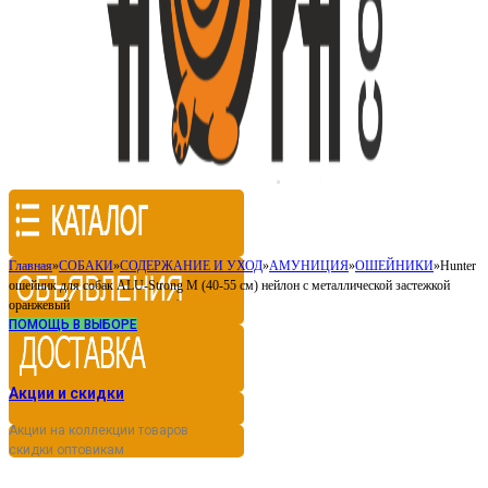
Главная
»
СОБАКИ
»
СОДЕРЖАНИЕ И УХОД
»
АМУНИЦИЯ
»
ОШЕЙНИКИ
»
Hunter
ошейник для собак ALU-Strong M (40-55 см) нейлон с металлической застежкой
оранжевый
ПОМОЩЬ В ВЫБОРЕ
Акции и скидки
Акции на коллекции товаров
скидки оптовикам