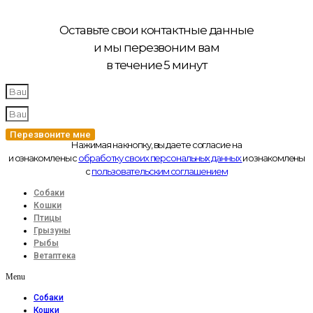
Оставьте свои контактные данные
и мы перезвоним вам
в течение 5 минут
Перезвоните мне
Нажимая на кнопку, вы даете согласие на
и ознакомлены с
обработку своих персональных данных
и ознакомлены
с
пользовательским соглашением
Собаки
Кошки
Птицы
Грызуны
Рыбы
Ветаптека
Menu
Собаки
Кошки