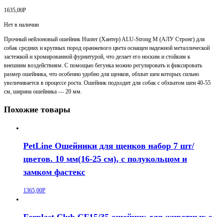
1635,00
Р
Нет в наличии
Прочный нейлоновый ошейник Hunter (Хантер) ALU-Strong М (АЛУ Стронг) для
собак средних и крупных пород оранжевого цвета оснащен надежной металлической
застежкой и хромированной фурнитурой, что делает его носким и стойким к
внешним воздействиям. С помощью бегунка можно регулировать и фиксировать
размер ошейника, что особенно удобно для щенков, обхват шеи которых сильно
увеличивается в процессе роста. Ошейник подходит для собак с обхватом шеи 40-55
см, ширина ошейника — 20 мм.
Похожие товары
PetLine Ошейники для щенков набор 7 шт/
цветов. 10 мм(16-25 см), с полукольцом и
замком фастекс
1365,00
Р
Ferplast Club CF15/35 ошейник для животных c