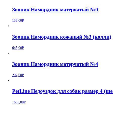
Зооник Намордник матерчатый №0
158,00
Р
Зооник Намордник кожаный №3 (колли)
645,00
Р
Зооник Намордник матерчатый №4
207,00
Р
PetLine Недоуздок для собак размер 4 (ше
1655,00
Р