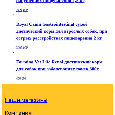
нарушениях пищеварения 1,5 кг
2424,00
Р
Royal Canin Gastrointestinal сухой
диетический корм для взрослых собак, при
острых расстройствах пищеварения 2 кг
3005,00
Р
Farmina Vet Life Renal диетический корм
для собак при заболеваниях почек 300г
450,00
Р
Наши магазины
Компания: