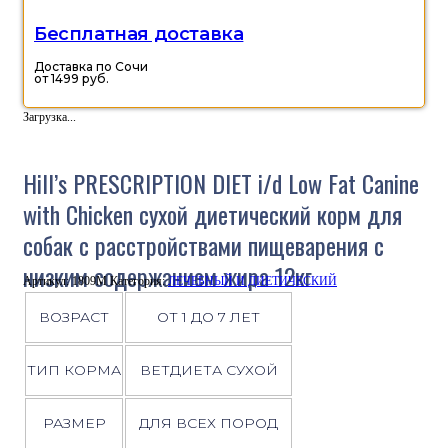
Бесплатная доставка
Доставка по Сочи
от 1499 руб.
Загрузка...
Hill’s PRESCRIPTION DIET i/d Low Fat Canine
with Chicken сухой диетический корм для
собак с расстройствами пищеварения с
низким содержанием жира 12кг
Артикул:
1809M
Категория:
ЛЕЧЕБНЫЙ И ДИЕТИЧЕСКИЙ
ВОЗРАСТ
ОТ 1 ДО 7 ЛЕТ
ТИП КОРМА
ВЕТДИЕТА СУХОЙ
РАЗМЕР
ДЛЯ ВСЕХ ПОРОД