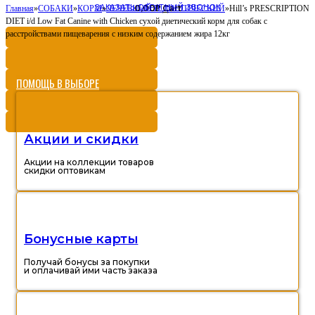
ЗАКАЗАТЬ ОБРАТНЫЙ ЗВОНОК
0,00
Cart
Главная
»
СОБАКИ
»
КОРМ
»
ЛЕЧЕБНЫЙ И ДИЕТИЧЕСКИЙ
Р
»
Hill’s PRESCRIPTION
DIET i/d Low Fat Canine with Chicken сухой диетический корм для собак с
расстройствами пищеварения с низким содержанием жира 12кг
ПОМОЩЬ В ВЫБОРЕ
Акции и скидки
Акции на коллекции товаров
скидки оптовикам
Бонусные карты
Получай бонусы за покупки
и оплачивай ими часть заказа